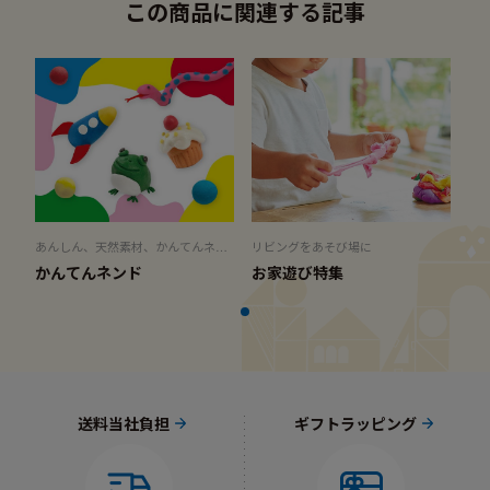
ク色のお餅は両端をフライ返し
するのも楽しいですね。 ぜひ挑
この商品に関連する記事
さにしたら根元を余っているラ
で真っ直ぐにカットして 葉っぱ
戦してみてください♪ #ボーネル
フィアで結びます。 上部をカッ
はピザカッターでギザギザに。
ンド #bornelund#キドキド #ボ
トし、繊維に沿って縦に細く割
あんこをお餅で包んで、さらに
ーネルンドあそびのせかい #知
いていきます。 ラフィアがない
葉っぱで包んだら完成！ pic4.
育玩具 #知育 #知育おもちゃ #
場合は、茶色の色画用紙、色
🪷練り切り 丸いお団子を作った
かんてんネンド #ねんど #指先
紙、麻ひもを細く割いたり、 モ
ら、周りをハサミでチョキチョ
遊び #イースター #こどもとお
ールを使ってもいいかと思いま
キ✂️ メイン・マイ カフェセッ
でかけ#子育て#子どものいる暮
す。 ⑤すすきの土台 赤、青、
トにハサミは入っていないので
らし#テラスモール湘南 #湘南ラ
黄色のねんどを混ぜて丸めた
お店では『かんてんネンドstudi
イフ #海を感じる暮らし
ら、ススキを差し込みます。
oはじめてのどうぐセット』 に
⑥ふた ふたの大きさに切った
入っている安全なハサミで見本
色紙をふたに置いたら、 うさぎ
あんしん、天然素材、かんてんネン
リビングをあそび場に
を作りました。 (普通のハサミ
ドSutudio
やお団子、すすきをのせて、ふ
かんてんネンド
お家遊び特集
を使うと１枚目のようにより繊
たをして完成！ ■まとめ 昔か
細に作れます) 完成した和菓子
ら、月の満ち欠けで時の流れや
は本店にて展開中です！ 桜の季
季節を感じたり、 秋には収穫し
節、ぜひみなさんも挑戦してみ
た作物をお供えして、豊作の祈
てくださいね🌸 #ボーネルンド
りや感謝をしたそうです。 ま
#bornelund #知育玩具 #知育お
た、お月見団子を食べると、健
もちゃ #輸入玩具 #輸入おもち
康で幸福になれると信じられて
ゃ #指先 #指先遊び #ねんど #
送料当社負担
ギフトラッピング
きました。 そんな、行事の由来
粘土 #粘土遊び #かんてんネン
も交えてお子様にお伝えする
ド #2yearsold #3yearsold #4y
と、 ねんど遊びも更に楽しくな
earsold #5yearsold #お花見 #
りますね！ 今年の、「中秋の名