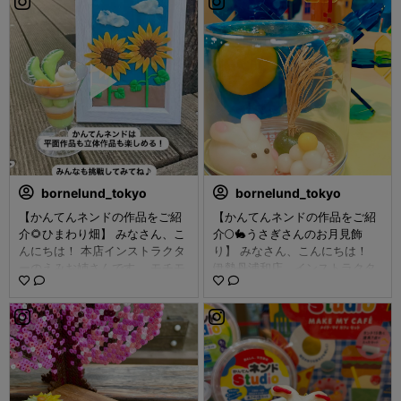
bornelund_tokyo
bornelund_tokyo
【かんてんネンドの作品をご紹
【かんてんネンドの作品をご紹
介🌻ひまわり畑】 みなさん、こ
介🌕️🐇うさぎさんのお月見飾
んにちは！ 本店インストラクタ
り】 みなさん、こんにちは！
ーのえみお姉さんです。 モチモ
伊勢丹浦和店、インストラクタ
チの感触が気持ち良い、かんて
ーのきくちです。 暑かった今年
んネンド。 こねるほど、手の温
の夏でしたが、 少しづつ空が秋
かさで柔らかく伸びてくれま
めいて澄んでくる頃ですね😊 本
す。 本日は、 『かんてんネン
日は、モチモチの感触が気持ち
ドstudioはじめてのどうぐセッ
が良く、 こねるほどに手の温か
ト』 で作る「ひまわり畑」をご
さで柔らかく伸びるかんてんネ
紹介します！ 動画の最後にでて
ンドを使った 季節を先取りした