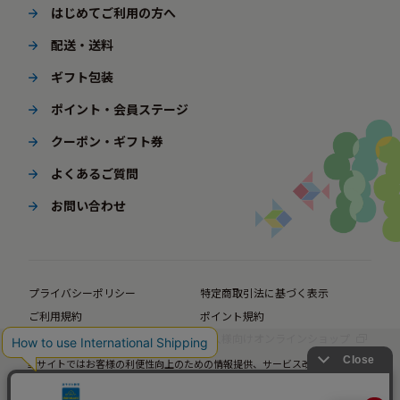
はじめてご利用の方へ
配送・送料
ギフト包装
ポイント・会員ステージ
クーポン・ギフト券
よくあるご質問
お問い合わせ
プライバシーポリシー
特定商取引法に基づく表示
ご利用規約
ポイント規約
企業サイト
法人様向けオンラインショップ
当サイトではお客様の利便性向上のための情報提供、サービス改善のための分
析を目的としてCookieを使用しています。
© BørneLund Corporation. All Rights Reserved.
当サイトの閲覧を継続された場合、Cookieの使用にご同意いただいたものとみ