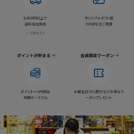
和菓子 #桜餅 #練り切り #豆大
月🎑」は10月6日のようです。
福
#bornelund #ボーネルンド #知
育玩具 #知育おもちゃ #輸入玩
8,800円以上で
オリジナルギフト袋
具 #輸入おもちゃ #子育て #子
送料当社負担
（550円）をご用意
どものいる暮らし #子ども #か
対象外あり
んてんネンド #ネンド #ねんど
#粘土 #ねんどあそび #アート #
中秋の名月 #月 #うさぎ #月見
#秋 #作品づくり #2歳 #3歳 #4
ポイントが貯まる
会員限定クーポン
歳 #5歳 #伊勢丹浦和
ポイント＝1円相当
お誕生日10%割引など
お得なク
年間ボーナスも
ーポンプレゼント