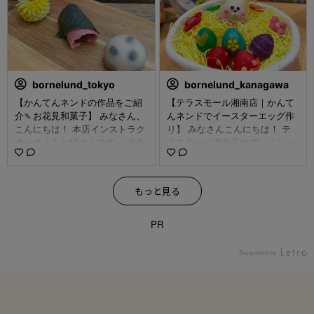
いる『メロンパフェ』も はじめ
中秋の名月に向けての 「うさぎ
てのどうぐセットで作りました
さんのお月見🌕️🐇飾り」をご紹
🍈 完成した作品は現在開催中の
介します。 ■用意するもの ・か
新宿高島屋POP-UP SHOPにて
んてんネンド４色セット、黒
展開中です！ ぜひみなさんも挑
少々 ・プラスチック、または、
戦してみてくださいね♪ #ボーネ
ガラスの蓋付き透明容器 ・色紙
ルンド #bornelund #知育玩具
（ふたに敷きます） ・ラフィア
bornelund_tokyo
bornelund_kanagawa
#知育おもちゃ #輸入玩具 #輸入
40㌢くらい（すすき用） 又は、
【かんてんネンドの作品をご紹
【テラスモール湘南店｜かんて
おもちゃ #指先 #指先遊び #ね
茶色の画用紙、色紙、麻ひも、
介🍡お花見和菓子】 みなさん、
んネンドでイースターエッグ作
んど #粘土 #粘土遊び #かんて
モールなどでもOK ■作り方 ①
こんにちは！ 本店インストラク
り】 みなさんこんにちは！ テ
んネンド #2yearsold #3yearso
月🌕(写真📷2枚目) ボトルを逆さ
ターのえみお姉さんです。 モチ
ラスモール湘南店のプレイリー
ld #4yearsold #5yearsold #ひ
まにして、内側に青のねんど
モチの感触が気持ち良い、かん
ダーです。 4月に入り、春の暖
まわり #花 #向日葵 #向日葵畑
を、 月のところは指で丸くグリ
てんネンド。 こねるほど、手の
かさを感じるようになりまし
#ひまわり畑 #sunflower #メロ
グリと穴をあけながら、薄く貼
温かさで柔らかく伸びてくれま
た。 今年の4/20(日)はイースタ
ン #メロンパフェ #アート #夏
り付けます。 ②うさぎ🐇(写真
もっと見る
す。 本日は、 『かんてんネン
ーの日🐰 かんてんネンドを使っ
#夏休み
📷3枚目) 白のねんどで、うさぎ
ドstudioメイク・マイ カフェセ
て、イースターエッグを作って
の体、耳、足、しっぽの部分を
ット』 で作る「お花見和菓子」
みました！ 違う色のネンドを混
PR
作りくっつけたら、 白と赤少々
をご紹介します！ pic2.🫘豆大
ぜ合わせて好きな色を作った
を混ぜてピンクを作り耳、ほっ
福 白色のお団子、黒色のお豆を
り、模様をつけてみたり。 オリ
Supported by
ぺにのせます。ごま大に丸めた
用意したら 薄く伸ばしたクリア
ジナルデザインのイースターエ
黒で目をつけます。 ③お団子
ホワイトのねんどで包みます。
ッグを作ってラッピングをした
白いお団子の上に黄色いお団子
薄っすら透けて見えるお豆がポ
ら、お友だちやご家族と一緒に
をのせます ④すすき(写真📷4
イントです。 pic3.🌸桜餅 ピン
エッグハントやプレゼント交換
枚目) ラフィアを束ねて5㌢の長