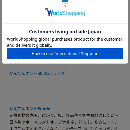
そのほか、かんてんネンドを楽しむヒント動画はこちら
かんてんネンドStudioシリーズ
1色から買い足しができる単色、3原色＋白の4色セットを
はじめ、たっぷり遊びたい方におすすめの8色セットな
ど、お子さまの興味、遊ぶ人数やシーンにあわせて選べ
ます。
かんてんネンドStudioシリーズ
かんてんネンドStudio
天然素材の寒天、にがり、塩、食品色素を主原料にしている
日本製のボーネルンドオリジナルネンドです。乾きにくく、
手でこねると柔らかくなり、手やテーブルにもくっつきにく