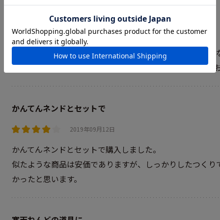
2歳のバースデープレゼントに
2020年06月01日
まだ自分で上手に型抜きできませんが、一緒に粘土で遊び
ょ」と楽しんでます。形・手先・言葉の練習になり、良い
かんてんネンドとセットで
2019年09月12日
かんてんネンドとセットで購入しました。
似たような商品は安価でありますが、しっかりしたつくり
かったと思います。
寒天ねんどの道具に