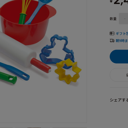
2,
¥
数量
-
ギフト
朝9時
シェアす