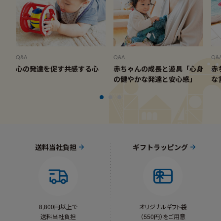
Q&A
Q&A
Q&
心の発達を促す共感する心
赤ちゃんの成長と遊具「心身
赤
の健やかな発達と安心感」
な
送料当社負担
ギフトラッピング
8,800円以上で
オリジナルギフト袋
送料当社負担
（550円）をご用意