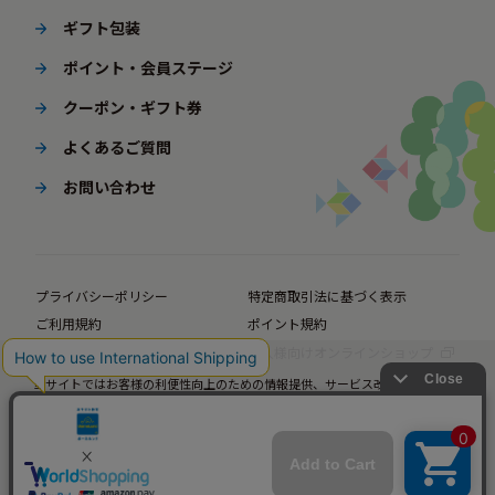
ギフト包装
ポイント・会員ステージ
クーポン・ギフト券
よくあるご質問
お問い合わせ
プライバシーポリシー
特定商取引法に基づく表示
ご利用規約
ポイント規約
企業サイト
法人様向けオンラインショップ
当サイトではお客様の利便性向上のための情報提供、サービス改善のための分
© BørneLund Corporation. All Rights Reserved.
析を目的としてCookieを使用しています。
当サイトの閲覧を継続された場合、Cookieの使用にご同意いただいたものとみ
なします。
詳細については
プライバシーポリシー
をご確認ください。