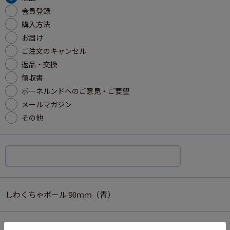
会員登録
購入方法
お届け
ご注文のキャンセル
返品・交換
領収書
ボーネルンドへのご意見・ご要望
メールマガジン
その他
しわくちゃボール 90ｍｍ（青）