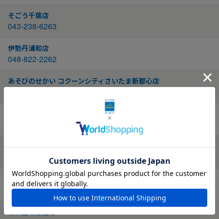
そごう千葉店
043-238-6263
伊勢丹浦和店
048-822-2262
あそびのせかい コクーンシティさいたま新都心店
048-782-6207
江別蔦屋書店
011-375-6688
大丸札幌店
011-211-1710
あそびのせかい タカシマヤ ゲートタワーモール店
052-566-6702
松坂屋名古屋店