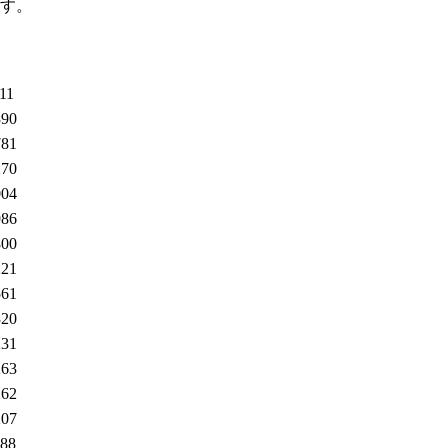
す。
11
390
781
270
004
986
800
221
561
320
231
263
262
207
688