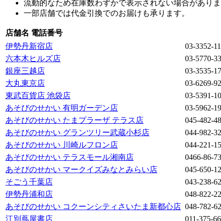
流動的なため在庫数わずかで表示されない場合がありま
一部店舗では代金引換でのお届けも承ります。
店舗名
電話番号
伊勢丹新宿店
03-3352-11
六本木ヒルズ店
03-5770-3
銀座三越店
03-3535-1
大丸東京店
03-6269-9
東武百貨店 池袋店
03-5391-1
あそびのせかい 有明ガーデン店
03-5962-1
あそびのせかい たまプラーザ テラス店
045-482-4
あそびのせかい グランツリー武蔵小杉店
044-982-3
あそびのせかい 川崎ルフロン店
044-221-1
あそびのせかい テラスモール湘南店
0466-86-7
あそびのせかい マークイズみなとみらい店
045-650-1
そごう千葉店
043-238-6
伊勢丹浦和店
048-822-2
あそびのせかい コクーンシティさいたま新都心店
048-782-6
江別蔦屋書店
011-375-6