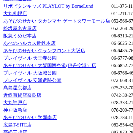
リポビタンキッズ PLAYLOT by BorneLund
011-375-1
大丸札幌店
011-211-1
あそびのせかい タカシマヤ ゲートタワーモール店
052-566-6
松坂屋名古屋店
052-264-2
阪急うめだ本店
06-6313-2
あべのハルカス近鉄本店
06-6625-2
あそびのせかい グランフロント大阪店
06-6485-7
プレイヴィル 天王寺公園
06-6777-9
あそびのせかい 大阪国際空港(伊丹空港）店
06-6852-7
プレイヴィル 大阪城公園
06-6766-4
プレイヴィル 安満遺跡公園
072-668-3
髙島屋京都店
075-252-7
近鉄百貨店奈良店
0742-30-2
大丸神戸店
078-333-2
神戸阪急店
078-200-7
あそびのせかい 学園南店
078-784-1
広島T-SITE店
082-554-4
高松三越店
087-873-2