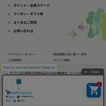
ポイント・会員ステージ
クーポン・ギフト券
よくあるご質問
お問い合わせ
プライバシーポリシー
特定商取引法に基づく表示
ご利用規約
ポイント規約
企業サイト
法人様向けオンラインショップ
当サイトではお客様の利便性向上のための情報提供、サービス改善のための分
© BørneLund Corporation. All Rights Reserved.
析を目的としてCookieを使用しています。
当サイトの閲覧を継続された場合、Cookieの使用にご同意いただいたものとみ
なします。
詳細については
プライバシーポリシー
をご確認ください。
承諾する