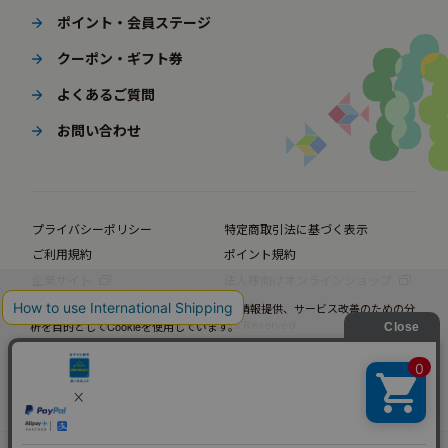
ポイント・会員ステージ
クーポン・ギフト券
よくあるご質問
お問い合わせ
プライバシーポリシー
特定商取引法に基づく表示
ご利用規約
ポイント規約
企業サイト
法人様向けオンラインショップ
当サイトではお客様の利便性向上のための情報提供、サービス改善のための分
© BørneLund Corporation. All Rights Reserved.
析を目的としてCookieを使用しています。
当サイトの閲覧を継続された場合、Cookieの使用にご同意いただいたものとみ
なします。
詳細については
プライバシーポリシー
をご確認ください。
承諾する