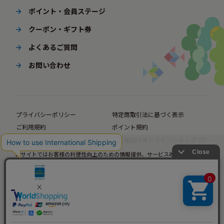
ポイント・会員ステージ
クーポン・ギフト券
よくあるご質問
お問い合わせ
プライバシーポリシー
特定商取引法に基づく表示
ご利用規約
ポイント規約
企業サイト
法人様向けオンラインショップ
当サイトではお客様の利便性向上のための情報提供、サービス改善のための分
© BørneLund Corporation. All Rights Reserved.
析を目的としてCookieを使用しています。
当サイトの閲覧を継続された場合、Cookieの使用にご同意いただいたものとみ
なします。
詳細については
プライバシーポリシー
をご確認ください。
承諾する