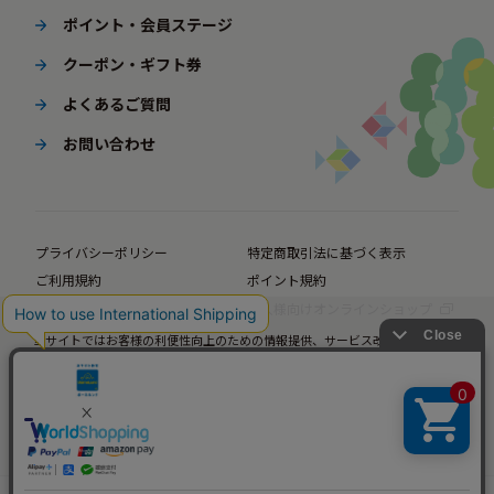
ポイント・会員ステージ
クーポン・ギフト券
よくあるご質問
お問い合わせ
プライバシーポリシー
特定商取引法に基づく表示
ご利用規約
ポイント規約
企業サイト
法人様向けオンラインショップ
当サイトではお客様の利便性向上のための情報提供、サービス改善のための分
© BørneLund Corporation. All Rights Reserved.
析を目的としてCookieを使用しています。
当サイトの閲覧を継続された場合、Cookieの使用にご同意いただいたものとみ
なします。
詳細については
プライバシーポリシー
をご確認ください。
承諾する