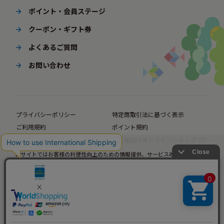
ポイント・会員ステージ
クーポン・ギフト券
よくあるご質問
お問い合わせ
プライバシーポリシー
特定商取引法に基づく表示
ご利用規約
ポイント規約
企業サイト
法人様向けオンラインショップ
当サイトではお客様の利便性向上のための情報提供、サービス改善のための分
© BørneLund Corporation. All Rights Reserved.
析を目的としてCookieを使用しています。
当サイトの閲覧を継続された場合、Cookieの使用にご同意いただいたものとみ
なします。
詳細については
プライバシーポリシー
をご確認ください。
承諾する