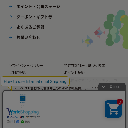
ポイント・会員ステージ
クーポン・ギフト券
よくあるご質問
お問い合わせ
プライバシーポリシー
特定商取引法に基づく表示
ご利用規約
ポイント規約
企業サイト
法人様向けオンラインショップ
当サイトではお客様の利便性向上のための情報提供、サービス改善のための分
© BørneLund Corporation. All Rights Reserved.
析を目的としてCookieを使用しています。
当サイトの閲覧を継続された場合、Cookieの使用にご同意いただいたものとみ
なします。
詳細については
プライバシーポリシー
をご確認ください。
承諾する