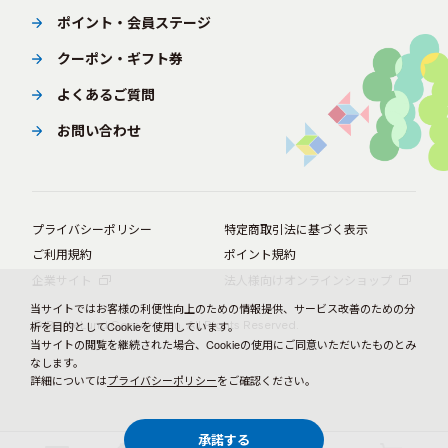
ポイント・会員ステージ
クーポン・ギフト券
よくあるご質問
お問い合わせ
プライバシーポリシー
特定商取引法に基づく表示
ご利用規約
ポイント規約
企業サイト
法人様向けオンラインショップ
当サイトではお客様の利便性向上のための情報提供、サービス改善のための分
© BørneLund Corporation. All Rights Reserved.
析を目的としてCookieを使用しています。
当サイトの閲覧を継続された場合、Cookieの使用にご同意いただいたものとみ
なします。
詳細については
プライバシーポリシー
をご確認ください。
承諾する