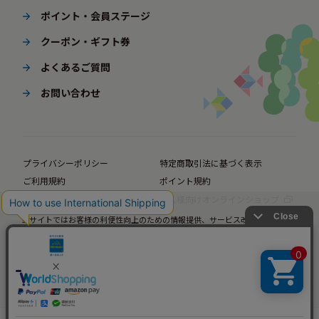
ポイント・会員ステージ
クーポン・ギフト券
よくあるご質問
お問い合わせ
プライバシーポリシー
特定商取引法に基づく表示
ご利用規約
ポイント規約
企業サイト
法人様向けオンラインショップ
当サイトではお客様の利便性向上のための情報提供、サービス改善のための分
© BørneLund Corporation. All Rights Reserved.
析を目的としてCookieを使用しています。
当サイトの閲覧を継続された場合、Cookieの使用にご同意いただいたものとみ
なします。
詳細については
プライバシーポリシー
をご確認ください。
承諾する