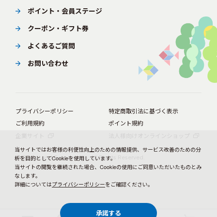
ポイント・会員ステージ
クーポン・ギフト券
よくあるご質問
お問い合わせ
プライバシーポリシー
特定商取引法に基づく表示
ご利用規約
ポイント規約
企業サイト
法人様向けオンラインショップ
当サイトではお客様の利便性向上のための情報提供、サービス改善のための分
© BørneLund Corporation. All Rights Reserved.
析を目的としてCookieを使用しています。
当サイトの閲覧を継続された場合、Cookieの使用にご同意いただいたものとみ
なします。
詳細については
プライバシーポリシー
をご確認ください。
承諾する