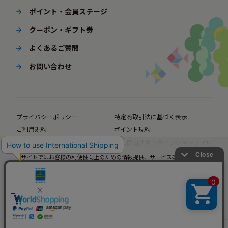
ポイント・会員ステージ
クーポン・ギフト券
よくあるご質問
お問い合わせ
プライバシーポリシー
特定商取引法に基づく表示
ご利用規約
ポイント規約
企業サイト
法人様向けオンラインショップ
当サイトではお客様の利便性向上のための情報提供、サービス改善のための分
© BørneLund Corporation. All Rights Reserved.
析を目的としてCookieを使用しています。
当サイトの閲覧を継続された場合、Cookieの使用にご同意いただいたものとみ
なします。
詳細については
プライバシーポリシー
をご確認ください。
承諾する