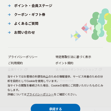
ポイント・会員ステージ
クーポン・ギフト券
よくあるご質問
お問い合わせ
プライバシーポリシー
特定商取引法に基づく表示
ご利用規約
ポイント規約
企業サイト
法人様向けオンラインショップ
当サイトではお客様の利便性向上のための情報提供、サービス改善のための分
© BørneLund Corporation. All Rights Reserved.
析を目的としてCookieを使用しています。
当サイトの閲覧を継続された場合、Cookieの使用にご同意いただいたものとみ
なします。
詳細については
プライバシーポリシー
をご確認ください。
承諾する