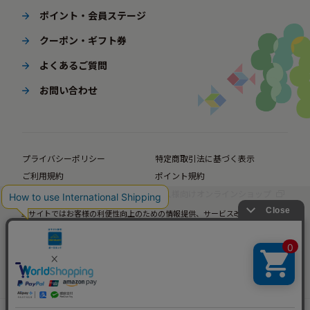
ポイント・会員ステージ
クーポン・ギフト券
よくあるご質問
お問い合わせ
プライバシーポリシー
特定商取引法に基づく表示
ご利用規約
ポイント規約
企業サイト
法人様向けオンラインショップ
当サイトではお客様の利便性向上のための情報提供、サービス改善のための分
© BørneLund Corporation. All Rights Reserved.
析を目的としてCookieを使用しています。
当サイトの閲覧を継続された場合、Cookieの使用にご同意いただいたものとみ
なします。
詳細については
プライバシーポリシー
をご確認ください。
承諾する