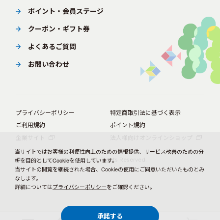
ポイント・会員ステージ
クーポン・ギフト券
よくあるご質問
お問い合わせ
プライバシーポリシー
特定商取引法に基づく表示
ご利用規約
ポイント規約
企業サイト
法人様向けオンラインショップ
当サイトではお客様の利便性向上のための情報提供、サービス改善のための分
© BørneLund Corporation. All Rights Reserved.
析を目的としてCookieを使用しています。
当サイトの閲覧を継続された場合、Cookieの使用にご同意いただいたものとみ
なします。
詳細については
プライバシーポリシー
をご確認ください。
承諾する