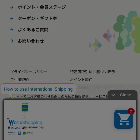
ポイント・会員ステージ
クーポン・ギフト券
よくあるご質問
お問い合わせ
プライバシーポリシー
特定商取引法に基づく表示
ご利用規約
ポイント規約
企業サイト
法人様向けオンラインショップ
当サイトではお客様の利便性向上のための情報提供、サービス改善のための分
© BørneLund Corporation. All Rights Reserved.
析を目的としてCookieを使用しています。
当サイトの閲覧を継続された場合、Cookieの使用にご同意いただいたものとみ
なします。
詳細については
プライバシーポリシー
をご確認ください。
承諾する