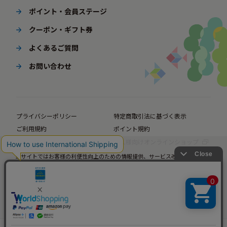
ポイント・会員ステージ
クーポン・ギフト券
よくあるご質問
お問い合わせ
プライバシーポリシー
特定商取引法に基づく表示
ご利用規約
ポイント規約
企業サイト
法人様向けオンラインショップ
当サイトではお客様の利便性向上のための情報提供、サービス改善のための分
© BørneLund Corporation. All Rights Reserved.
析を目的としてCookieを使用しています。
当サイトの閲覧を継続された場合、Cookieの使用にご同意いただいたものとみ
なします。
詳細については
プライバシーポリシー
をご確認ください。
承諾する