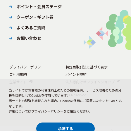
ポイント・会員ステージ
クーポン・ギフト券
よくあるご質問
お問い合わせ
プライバシーポリシー
特定商取引法に基づく表示
ご利用規約
ポイント規約
企業サイト
法人様向けオンラインショップ
当サイトではお客様の利便性向上のための情報提供、サービス改善のための分
© BørneLund Corporation. All Rights Reserved.
析を目的としてCookieを使用しています。
当サイトの閲覧を継続された場合、Cookieの使用にご同意いただいたものとみ
なします。
詳細については
プライバシーポリシー
をご確認ください。
承諾する