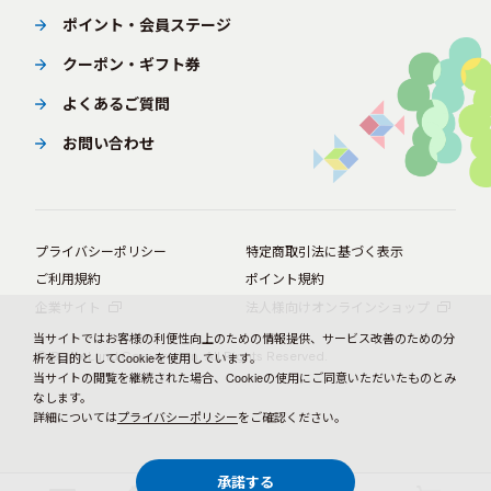
ポイント・会員ステージ
クーポン・ギフト券
よくあるご質問
お問い合わせ
プライバシーポリシー
特定商取引法に基づく表示
ご利用規約
ポイント規約
企業サイト
法人様向けオンラインショップ
当サイトではお客様の利便性向上のための情報提供、サービス改善のための分
© BørneLund Corporation. All Rights Reserved.
析を目的としてCookieを使用しています。
当サイトの閲覧を継続された場合、Cookieの使用にご同意いただいたものとみ
なします。
詳細については
プライバシーポリシー
をご確認ください。
承諾する