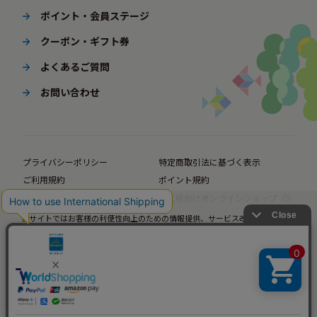
ポイント・会員ステージ
クーポン・ギフト券
よくあるご質問
お問い合わせ
プライバシーポリシー
特定商取引法に基づく表示
ご利用規約
ポイント規約
企業サイト
法人様向けオンラインショップ
当サイトではお客様の利便性向上のための情報提供、サービス改善のための分
© BørneLund Corporation. All Rights Reserved.
析を目的としてCookieを使用しています。
当サイトの閲覧を継続された場合、Cookieの使用にご同意いただいたものとみ
なします。
詳細については
プライバシーポリシー
をご確認ください。
承諾する