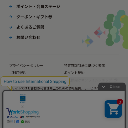
ポイント・会員ステージ
クーポン・ギフト券
よくあるご質問
お問い合わせ
プライバシーポリシー
特定商取引法に基づく表示
ご利用規約
ポイント規約
企業サイト
法人様向けオンラインショップ
当サイトではお客様の利便性向上のための情報提供、サービス改善のための分
© BørneLund Corporation. All Rights Reserved.
析を目的としてCookieを使用しています。
当サイトの閲覧を継続された場合、Cookieの使用にご同意いただいたものとみ
なします。
詳細については
プライバシーポリシー
をご確認ください。
承諾する