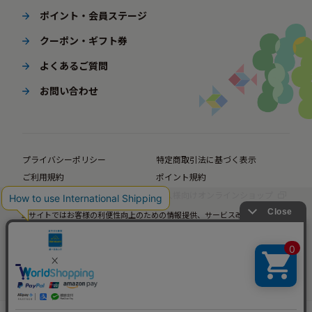
ポイント・会員ステージ
クーポン・ギフト券
よくあるご質問
お問い合わせ
プライバシーポリシー
特定商取引法に基づく表示
ご利用規約
ポイント規約
企業サイト
法人様向けオンラインショップ
当サイトではお客様の利便性向上のための情報提供、サービス改善のための分
© BørneLund Corporation. All Rights Reserved.
析を目的としてCookieを使用しています。
当サイトの閲覧を継続された場合、Cookieの使用にご同意いただいたものとみ
なします。
詳細については
プライバシーポリシー
をご確認ください。
承諾する