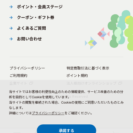
ポイント・会員ステージ
クーポン・ギフト券
よくあるご質問
お問い合わせ
プライバシーポリシー
特定商取引法に基づく表示
ご利用規約
ポイント規約
企業サイト
法人様向けオンラインショップ
当サイトではお客様の利便性向上のための情報提供、サービス改善のための分
© BørneLund Corporation. All Rights Reserved.
析を目的としてCookieを使用しています。
当サイトの閲覧を継続された場合、Cookieの使用にご同意いただいたものとみ
なします。
詳細については
プライバシーポリシー
をご確認ください。
承諾する