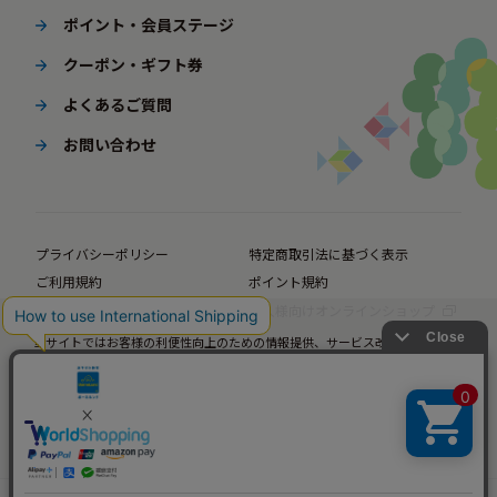
ポイント・会員ステージ
クーポン・ギフト券
よくあるご質問
お問い合わせ
プライバシーポリシー
特定商取引法に基づく表示
ご利用規約
ポイント規約
企業サイト
法人様向けオンラインショップ
当サイトではお客様の利便性向上のための情報提供、サービス改善のための分
© BørneLund Corporation. All Rights Reserved.
析を目的としてCookieを使用しています。
当サイトの閲覧を継続された場合、Cookieの使用にご同意いただいたものとみ
なします。
詳細については
プライバシーポリシー
をご確認ください。
承諾する